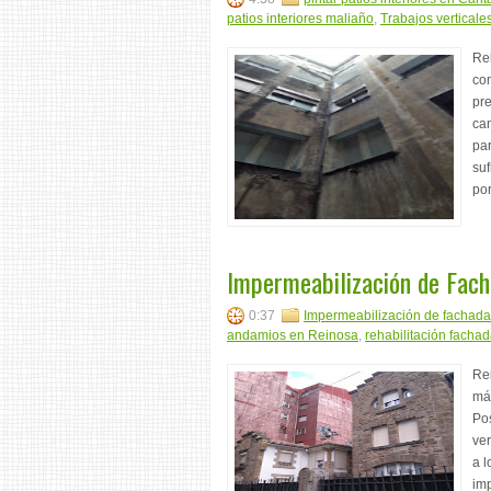
patios interiores maliaño
,
Trabajos verticale
Reh
co
pre
ca
pa
suf
por
Impermeabilización de Fach
0:37
Impermeabilización de fachada
andamios en Reinosa
,
rehabilitación facha
Re
má
Po
ver
a l
imp