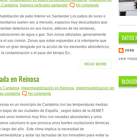
s Cantabria
,
trabajos verticales santander
No comments
abilitación de patio Interior en Santander Los patios de luces o
munitarios suelen ser, a menudo, espacios muy descuidados que
sentan deterioros en sus muros, alfeices de las ventanas,
nalizaciones de agua o gas. Son zonas utilizadas, generalmente
DATOS 
ra el uso común. Zonas que estan expuestas a la intemperie que
ren un gran desgaste por la acción de los elementos atmósfericos,
JOSE
 la contaminación o el paso del tiempo En...
VER TODO
READ MORE
ada en Reinosa
BLOGGE
s Cantabria
,
impermeabilización en Reinosa
,
impermeabilizacion sin
das cantabria
No comments
inosa es un municipio de Cantabria con las temperaturas medias
s bajas de las ciudades de España , según datos de la AEMET.
see unos inviernos muy fríos con nevadas abundantes y unos
anos calurosos lo que provoca unos fuertes oscilaciones térmicas
o largo del año. Este clima implica la necesidad de
ermeabilizar y aislar las fachadas de los inmuebles para evitar la