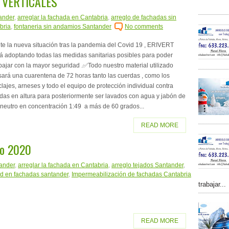
S VERTICALES
ander
,
arreglar la fachada en Cantabria
,
arreglo de fachadas sin
bria
,
fontaneria sin andamios Santander
No comments
e la nueva situación tras la pandemia del Covid 19 , ERIVERT
á adoptando todas las medidas sanitarias posibles para poder
bajar con la mayor seguridad .✅Todo nuestro material utilizado
ará una cuarentena de 72 horas tanto las cuerdas , como los
lajes, arneses y todo el equipo de protección individual contra
das en altura para posteriormente ser lavados con agua y jabón de
neutro en concentración 1:49 a más de 60 grados...
READ MORE
ño 2020
tander
,
arreglar la fachada en Cantabria
,
arreglo tejados Santander
,
 en fachadas santander
,
Impermeabilización de fachadas Cantabria
trabajar...
READ MORE