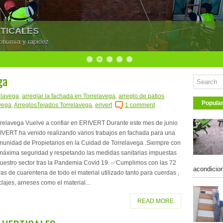
RTICALES
onomía y rapidez
ga
elavega
,
arreglar la fachada en Torrelavega
,
arreglo de patios
Popula
avega
,
ArreglosTejados Torrelavega
,
erivert
1 comment
rrelavega Vuelve a confiar en ERIVERT Durante este mes de junio
IVERT ha venido realizando varios trabajos en fachada para una
munidad de Propietarios en la Cuidad de Torrelavega .Siempre con
 máxima seguridad y respetando las medidas sanitarias impuestas
nuestro sector tras la Pandemia Covid 19. ✅Cumplimos con las 72
acondicion
as de cuarentena de todo el material utilizado tanto para cuerdas ,
lajes, arneses como el material...
READ MORE