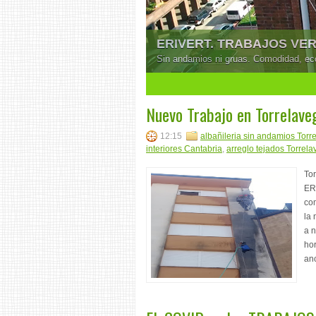
ERIVERT. TRABAJOS VE
Sin andamios ni gruas. Comodidad, ec
1
2
3
4
5
Nuevo Trabajo en Torrelave
12:15
albañileria sin andamios Torr
interiores Cantabria
,
arreglo tejados Torrel
To
ER
co
la
a 
hor
anc