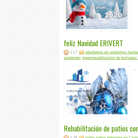
feliz Navidad ERIVERT
3:27
albañileria sin andamios Santa
santander
,
impermeabilización de fachadas
...
Rehabilitación de patios co
4:38
pintar patios interiores en Cant