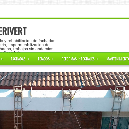
 ERIVERT
glo y rehabilitacion de fachadas
bria, Impermeabilizacion de
chadas, trabajos sin andamios.
en Cantabria
»
»
»
»
FACHADAS
TEJADOS
REFORMAS INTEGRALES
MANTENIMIENT