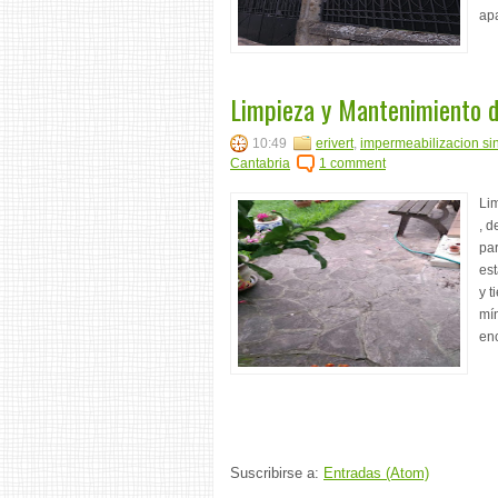
ap
Limpieza y Mantenimiento de
10:49
erivert
,
impermeabilizacion si
Cantabria
1 comment
Lim
, d
par
est
y t
mí
enc
Suscribirse a:
Entradas (Atom)