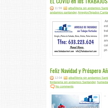
EL COVID en los TRABAJO
11:59
albañileria sin andamios Sant
andamios santander
,
ArreglosTejados Canta
Ant
est
tra
pas
anc
caí
ph 
Feliz Navidad y Próspero A
12:04
albañileria sin andamios San
fontaneria sin andamios Santander
,
humedad
No comments
...