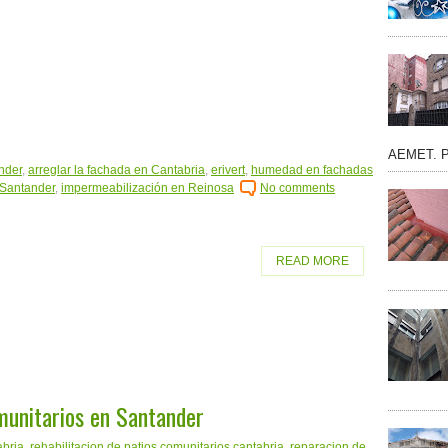
AEMET. Po
nder
,
arreglar la fachada en Cantabria
,
erivert
,
humedad en fachadas
 Santander
,
impermeabilización en Reinosa
No comments
READ MORE
munitarios en Santander
abria
,
rehabilitacion de patios comunitarios cantabria
,
reparacion de